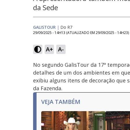
da Sede
GALISTOUR
|
Do R7
29/09/2025 - 14H13
(ATUALIZADO EM
29/09/2025 - 14H23
)
Loaded
:
30.25%
A+
A-
Ativar
Som
No segundo GalisTour da 17ª temporad
detalhes de um dos ambientes em que e
exibiu alguns itens de decoração que 
da Fazenda.
VEJA TAMBÉM