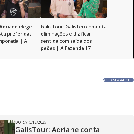
 Adriane elege
GalisTour: Galisteu comenta
sta preferidas
eliminações e diz ficar
mporada | A
sentida com saída dos
7
peões | A Fazenda 17
ADRIANE-GALISTEU
DO R7
/
15/12/2025
GalisTour: Adriane conta