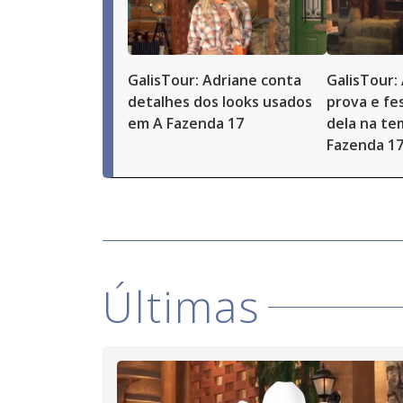
GalisTour: Adriane conta
GalisTour:
detalhes dos looks usados
prova e fe
em A Fazenda 17
dela na te
Fazenda 1
Últimas