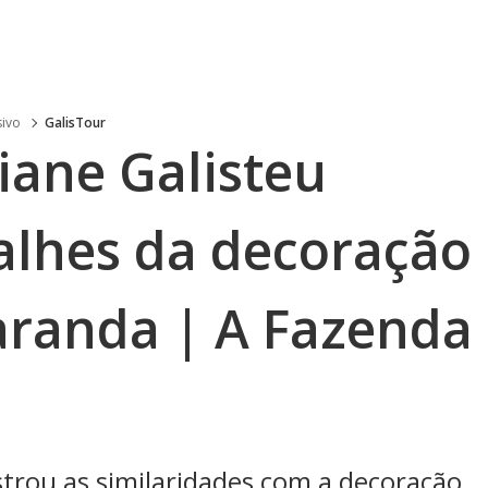
sivo
GalisTour
iane Galisteu
alhes da decoração
aranda | A Fazenda
rou as similaridades com a decoração