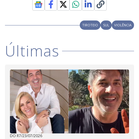
TIROTEIO
SUL
VIOLÊNCIA
Últimas
DO R7
/
23/07/2026