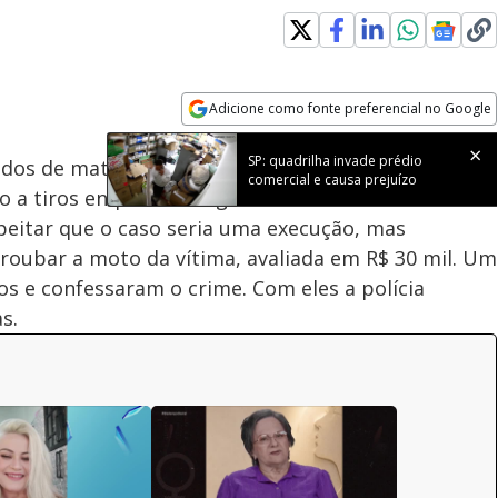
Adicione como fonte preferencial no Google
Subtitles
Velocidade
Opens in new window
SP: quadrilha invade prédio
sados de matar um professor em Sumaré, interior de
comercial e causa prejuízo
rto a tiros enquanto chegava de moto na escola em
speitar que o caso seria uma execução, mas
 roubar a moto da vítima, avaliada em R$ 30 mil. Um
 e confessaram o crime. Com eles a polícia
s.