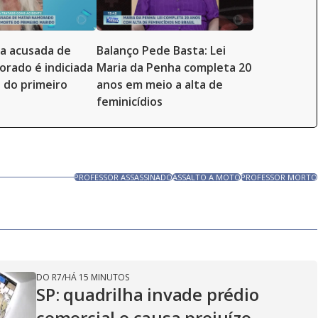
ra acusada de
Balanço Pede Basta: Lei
rado é indiciada
Maria da Penha completa 20
 do primeiro
anos em meio a alta de
feminicídios
PROFESSOR ASSASSINADO
ASSALTO A MOTO
PROFESSOR MORTO
DO R7
/
HÁ 15 MINUTOS
SP: quadrilha invade prédio
comercial e causa prejuízo