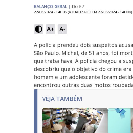
BALANÇO GERAL
|
Do R7
22/08/2024 - 14H05
(ATUALIZADO EM
22/08/2024 - 14H09
)
Loaded
:
27.79%
A+
A-
Ativar
Som
A polícia prendeu dois suspeitos acu
São Paulo. Michel, de 51 anos, foi mo
que trabalhava. A polícia chegou a su
descobriu que o objetivo do crime era
homem e um adolescente foram detidos
encontrou outras duas motos roubada
VEJA TAMBÉM