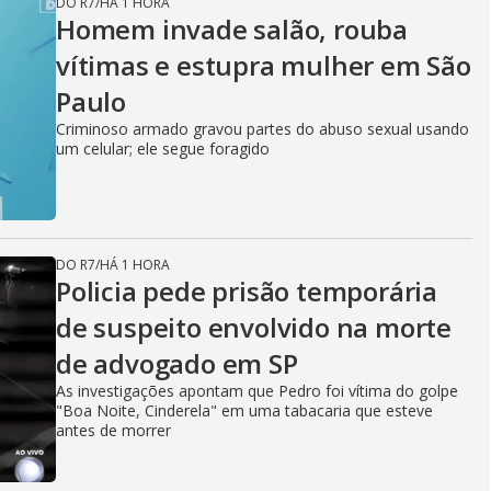
DO R7
/
HÁ 1 HORA
Homem invade salão, rouba
vítimas e estupra mulher em São
Paulo
Criminoso armado gravou partes do abuso sexual usando
um celular; ele segue foragido
DO R7
/
HÁ 1 HORA
Policia pede prisão temporária
de suspeito envolvido na morte
de advogado em SP
As investigações apontam que Pedro foi vítima do golpe
"Boa Noite, Cinderela" em uma tabacaria que esteve
antes de morrer