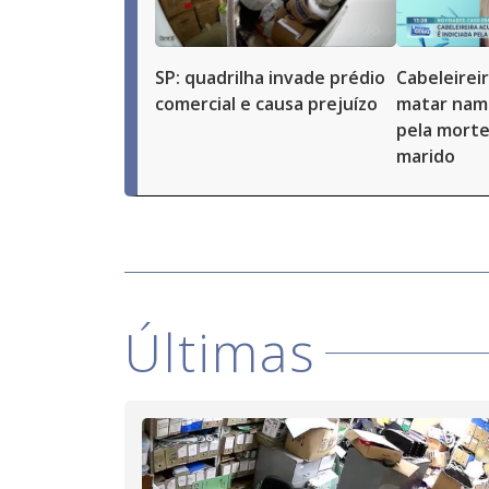
SP: quadrilha invade prédio
Cabeleirei
comercial e causa prejuízo
matar namo
pela morte
marido
Últimas