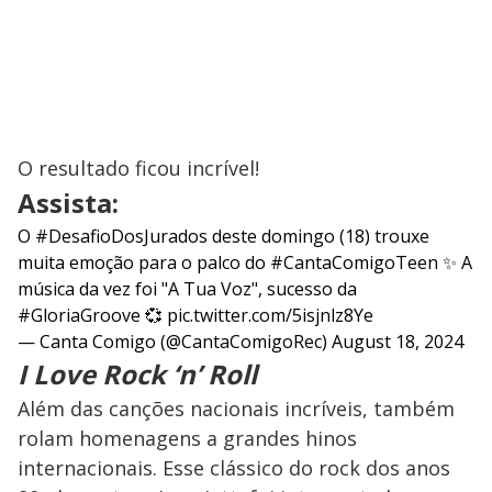
O resultado ficou incrível!
Assista:
O
#DesafioDosJurados
deste domingo (18) trouxe
muita emoção para o palco do
#CantaComigoTeen
✨ A
música da vez foi "A Tua Voz", sucesso da
#GloriaGroove
💞
pic.twitter.com/5isjnlz8Ye
— Canta Comigo (@CantaComigoRec)
August 18, 2024
I Love Rock ‘n’ Roll
Além das canções nacionais incríveis, também
rolam homenagens a grandes hinos
internacionais. Esse clássico do rock dos anos