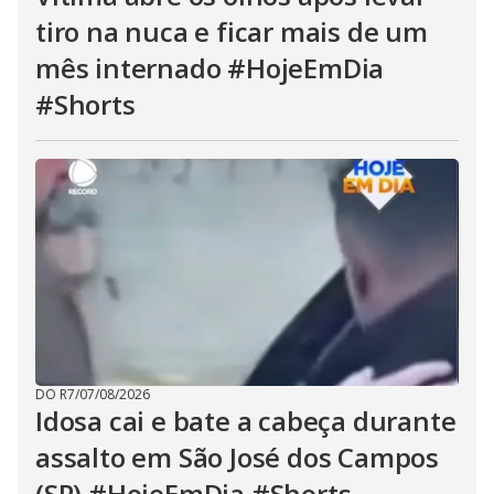
tiro na nuca e ficar mais de um
mês internado #HojeEmDia
#Shorts
DO R7
/
07/08/2026
Idosa cai e bate a cabeça durante
assalto em São José dos Campos
(SP) #HojeEmDia #Shorts