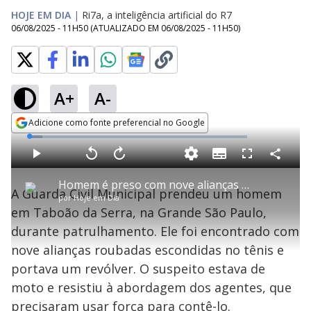
HOJE EM DIA
|
Ri7a, a inteligência artificial do R7
06/08/2025 - 11H50
(ATUALIZADO EM
06/08/2025 - 11H50
)
A+
A-
Adicione como fonte preferencial no Google
Opens in new window
L
o
a
S
d
u
C
P
V
A
P
F
e
b
o
l
o
v
u
d
t
m
a
l
a
l
:
Homem é preso com nove alianças roubadas escondidas no tênis em Taboão da Serra (SP)
i
p
y
t
n
l
5
A Guarda Civil Municipal prendeu um homem
t
a
a
ç
s
.
por
Hoje em Dia
l
r
r
a
c
9
e
t
1
r
l
r
0
em Taboão da Serra, na Grande São Paulo,
s
i
0
1
e
%
l
s
0
e
h
durante patrulhamento. Ele foi encontrado com
e
s
n
a
g
e
r
u
g
nove alianças roubadas escondidas no tênis e
n
u
a
d
n
o
d
portava um revólver. O suspeito estava de
s
o
s
moto e resistiu à abordagem dos agentes, que
precisaram usar força para contê-lo.