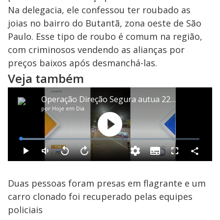
y
Na delegacia, ele confessou ter roubado as
M
V
u
d
joias no bairro do Butantã, zona oeste de São
o
Paulo. Esse tipo de roubo é comum na região,
i
com criminosos vendendo as alianças por
preços baixos após desmanchá-las.
Veja também
d
e
o
Duas pessoas foram presas em flagrante e um
carro clonado foi recuperado pelas equipes
policiais