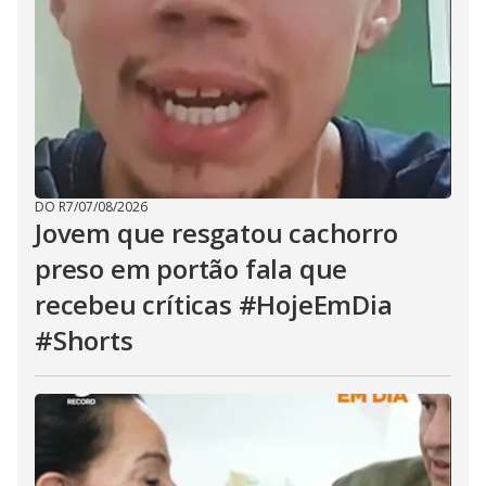
DO R7
/
07/08/2026
Jovem que resgatou cachorro
preso em portão fala que
recebeu críticas #HojeEmDia
#Shorts