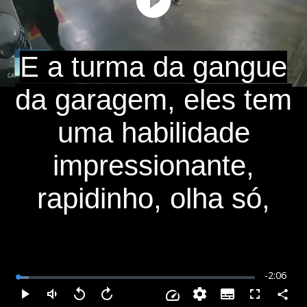
Play
Video
E a turma da gangue
da garagem, eles tem
uma habilidade
impressionante,
rapidinho, olha só,
Remainin
-
2:06
Loaded
:
4.74%
Time
Subtitles
Compar
Play
Mudo
Voltar
Avançar
Fullscreen