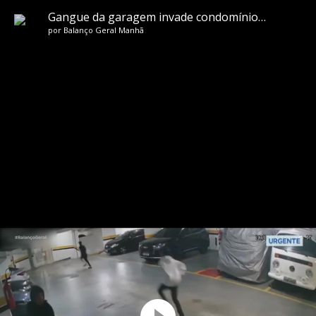
Gangue da garagem invade condomínio em São Paulo, mas ação de porteiro impede furtos
por
Balanço Geral Manhã