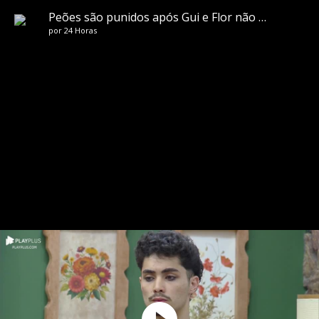
Peões são punidos após Gui e Flor não cumprirem trato das ovelhas | A Fazenda 16
por
24 Horas