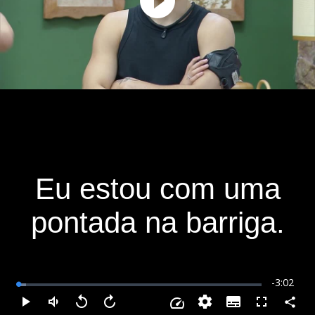
Play
Video
Eu estou com uma
pontada na barriga.
Remainin
-
3:02
Loaded
:
3.30%
Time
Subtitles
Compar
Play
Mudo
Voltar
Avançar
Fullscreen