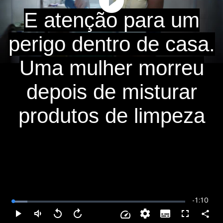
Play
E atenção para um
Video
perigo dentro de casa.
Uma mulher morreu
depois de misturar
produtos de limpeza
Remainin
-
1:10
Loaded
:
8.47%
Time
Subtitles
Compar
Play
Mudo
Voltar
Avançar
Fullscreen