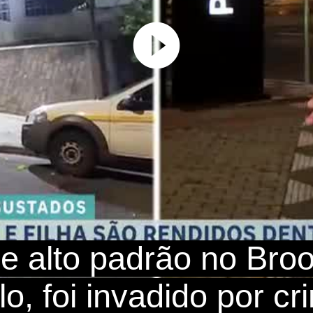
Play
Video
de alto padrão no Broo
o, foi invadido por cr