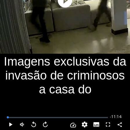
Play
Video
Imagens exclusivas da
invasão de criminosos
a casa do
Remaining
-
11:14
Loaded
:
0.89%
Time
Subtitles
Compar
Play
Mudo
Voltar
Avançar
Fullscreen