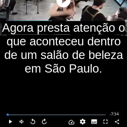
Play
Video
Agora presta atenção o
que aconteceu dentro
de um salão de beleza
em São Paulo.
Remainin
-
7:34
Loaded
:
1.32%
Time
Subtitles
Compar
Play
Mudo
Voltar
Avançar
Fullscreen