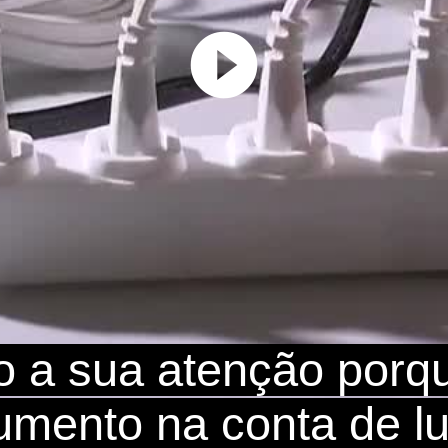
Play
Video
o a sua atenção porq
umento na conta de lu