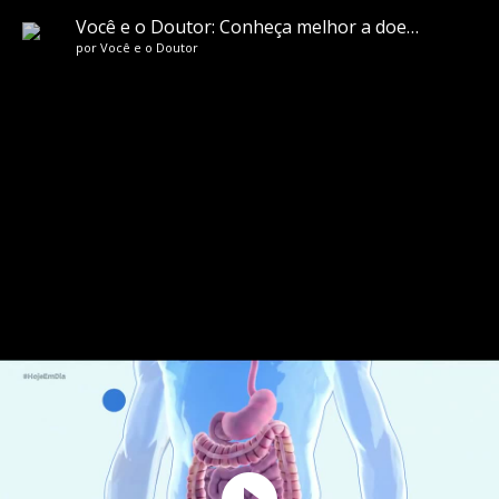
Você e o Doutor: Conheça melhor a doença celíaca, que afeta dois milhões de brasileiros
por
Você e o Doutor