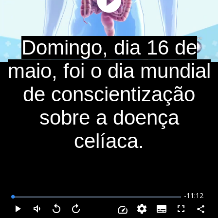
Play
Video
Domingo, dia 16 de
maio, foi o dia mundial
de conscientização
sobre a doença
celíaca.
Remaining
-
11:12
Loaded
:
0.89%
Time
Subtitles
Compar
Play
Mudo
Voltar
Avançar
Fullscreen