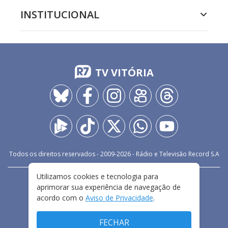
INSTITUCIONAL
TV VITÓRIA
Todos os direitos reservados - 2009-
2026
- Rádio e Televisão Record S.A
Utilizamos cookies e tecnologia para
CARREIRA
FALE CONOSCO
PRIVACIDADE
aprimorar sua experiência de navegação de
TERMOS E CONDIÇÕES DE USO
acordo com o
Aviso de Privacidade
.
FECHAR