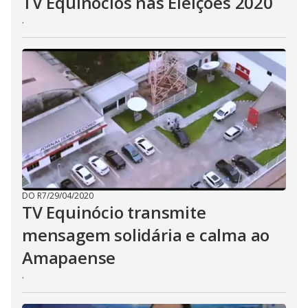
TV Equinócios nas Eleições 2020
.
DO R7
/
29/04/2020
TV Equinócio transmite
mensagem solidária e calma ao
Amapaense
.