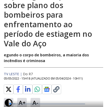
sobre plano dos
bombeiros para
enfrentamento ao
período de estiagem no
Vale do Aço
egundo o corpo de bombeiros, a maioria dos
incêndios é criminosa
TV LESTE
|
Do R7
05/05/2022 - 15H18
(ATUALIZADO EM
05/04/2024 - 10H11
)
A+
A-
L