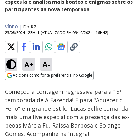
especula e analisa mais boatos e enigmas sobre os
participantes da nova temporada
VÍDEO
|
Do R7
23/08/2024 - 23H41
(ATUALIZADO EM
09/10/2024 - 16H42
)
A+
A-
Loaded
:
1.92%
Adicione como fonte preferencial no Google
Subtitles
Ativar
Som
Opens in new window
Começou a contagem regressiva para a 16ª
temporada de A Fazenda! E para "Aquecer o
Feno" em grande estilo, Lucas Selfie comanda
mais uma live especial com a presença das ex-
peoas Márcia Fu, Raissa Barbosa e Solange
Gomes. Acompanhe na íntegra!