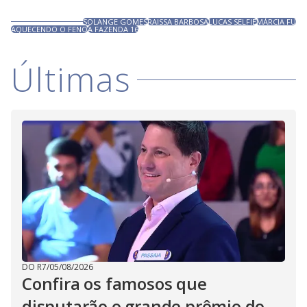
SOLANGE GOMES
RAISSA BARBOSA
LUCAS SELFIE
MÁRCIA FU
AQUECENDO O FENO
A FAZENDA 16
Últimas
DO R7
/
05/08/2026
Confira os famosos que
disputarão o grande prêmio do