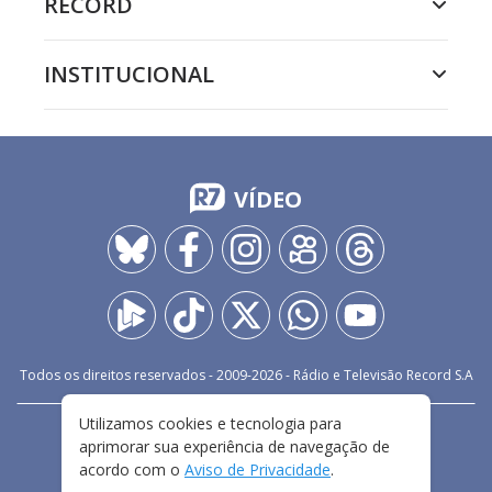
RECORD
INSTITUCIONAL
VÍDEO
Todos os direitos reservados - 2009-
2026
- Rádio e Televisão Record S.A
Utilizamos cookies e tecnologia para
CARREIRA
FALE CONOSCO
PRIVACIDADE
aprimorar sua experiência de navegação de
TERMOS E CONDIÇÕES DE USO
acordo com o
Aviso de Privacidade
.