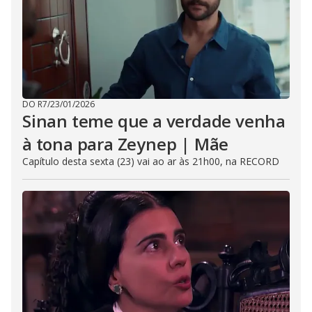
DO R7
/
23/01/2026
Sinan teme que a verdade venha
à tona para Zeynep | Mãe
Capítulo desta sexta (23) vai ao ar às 21h00, na RECORD