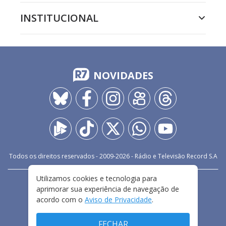
INSTITUCIONAL
NOVIDADES
Todos os direitos reservados - 2009-
2026
- Rádio e Televisão Record S.A
Utilizamos cookies e tecnologia para
CARREIRA
FALE CONOSCO
PRIVACIDADE
aprimorar sua experiência de navegação de
TERMOS E CONDIÇÕES DE USO
acordo com o
Aviso de Privacidade
.
FECHAR