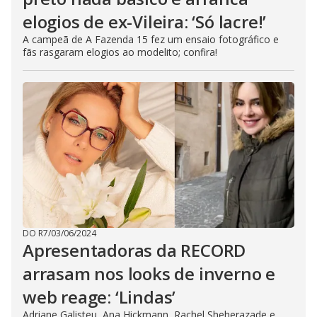
elogios de ex-Vileira: ‘Só lacre!’
A campeã de A Fazenda 15 fez um ensaio fotográfico e
fãs rasgaram elogios ao modelito; confira!
DO R7
/
03/06/2024
Apresentadoras da RECORD
arrasam nos looks de inverno e
web reage: ‘Lindas’
Adriane Galisteu, Ana Hickmann, Rachel Sheherazade e