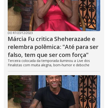
DO R7
/
23/12/2023
Márcia Fu critica Sheherazade e
relembra polêmica: "Até para ser
falso, tem que ser com força"
Terceira colocada da temporada iluminou a Live dos
Finalistas com muita alegria, bom-humor e deboche