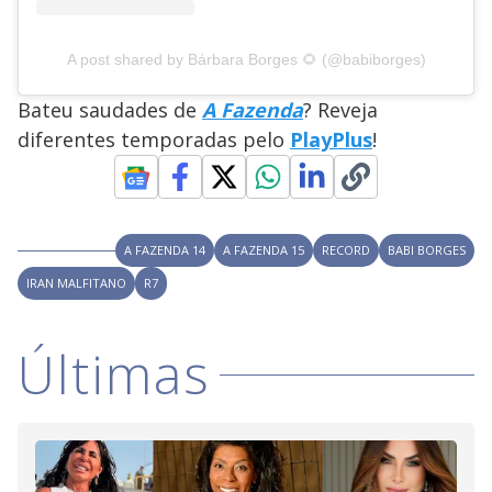
A post shared by Bárbara Borges 🌻 (@babiborges)
Bateu saudades de
A Fazenda
? Reveja
diferentes temporadas pelo
PlayPlus
!
A FAZENDA 14
A FAZENDA 15
RECORD
BABI BORGES
IRAN MALFITANO
R7
Últimas