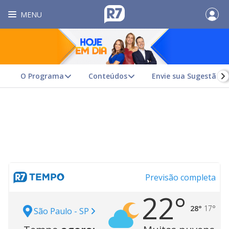
MENU
O Programa
Conteúdos
Envie sua Sugestão
Previsão completa
22°
28°
17°
São Paulo - SP