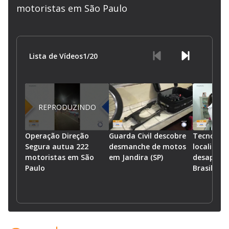
motoristas em São Paulo
Lista de Vídeos
1
/
20
REPRODUZINDO
Operação Direção
Guarda Civil descobre
Tecnologi
Segura autua 222
desmanche de motos
localizar 
motoristas em São
em Jandira (SP)
desaparec
Paulo
Brasil