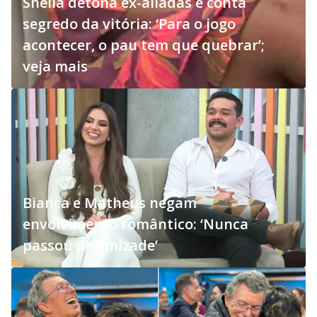
Sheila detona ex-aliadas e conta
segredo da vitória: ‘Para o jogo
acontecer, o pau tem que quebrar’;
veja mais
Bianca e Matheus negam
envolvimento romântico: ‘Nunca
passou de amizade’