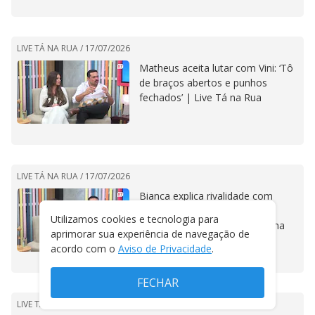
LIVE TÁ NA RUA /
17/07/2026
Matheus aceita lutar com Vini: ‘Tô
de braços abertos e punhos
fechados’ | Live Tá na Rua
LIVE TÁ NA RUA /
17/07/2026
Bianca explica rivalidade com
Morena e diz que a escolheu
Utilizamos cookies e tecnologia para
como alvo no jogo | Live Tá na
aprimorar sua experiência de navegação de
Rua
acordo com o
Aviso de Privacidade
.
FECHAR
LIVE TÁ NA RUA /
17/07/2026