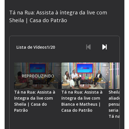
Tá na Rua: Assista à íntegra da live com
Sheila | Casa do Patrão
Lista de Vídeos
1
/
20
REPRODUZINDO
Tá na Rua: Assista à
Tá na Rua: Assista à
Sheila fal
íntegra da live com
íntegra da live com
aliados e 
Sheila | Casa do
Bianca e Matheus |
pensado 
Patrão
Casa do Patrão
seria o c
Tá na Ru