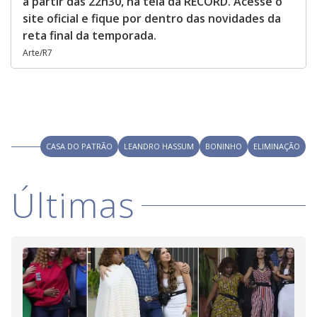
a partir das 22h30, na tela da RECORD. Acesse o
site oficial e fique por dentro das novidades da
reta final da temporada.
Arte/R7
CASA DO PATRÃO
LEANDRO HASSUM
BONINHO
ELIMINAÇÃO
Últimas