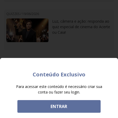
QUIZZES /
19/06/2026
Luz, câmera e ação: responda ao
quiz especial de cinema do Acerte
ou Caia!
QUIZZES /
12/06/2026
Bola na rede: responda ao quiz
Conteúdo Exclusivo
sobre futebol do Acerte ou Caia! e
prove que é craque
Para acessar este conteúdo é necessário criar sua
conta ou fazer seu login.
ENTRAR
QUIZZES /
03/06/2026
Aluno nota 10? Responda ao quiz