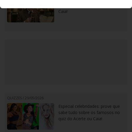
especial de História do Acerte ou
Caia!
QUIZZES /
29/05/2026
Especial celebridades: prove que
sabe tudo sobre os famosos no
quiz do Acerte ou Caia!