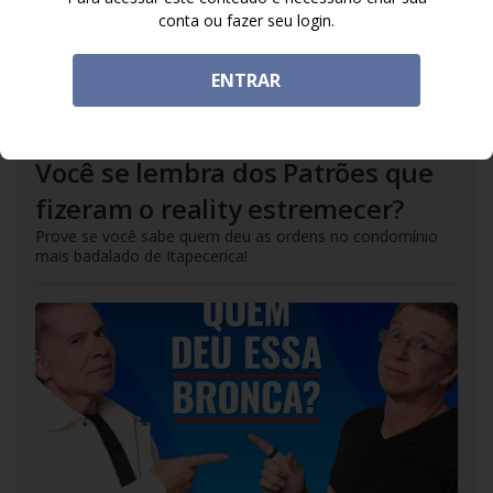
conta ou fazer seu login.
ENTRAR
DO R7
/
11/06/2026
Você se lembra dos Patrões que
fizeram o reality estremecer?
Prove se você sabe quem deu as ordens no condomínio
mais badalado de Itapecerica!