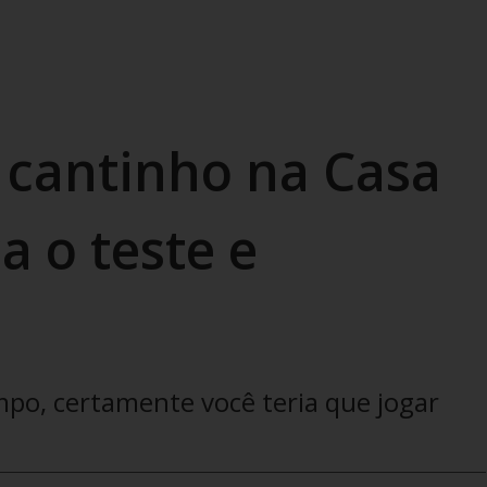
u cantinho na Casa
a o teste e
mpo, certamente você teria que jogar