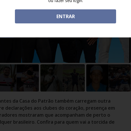
ou fazer seu login.
ENTRAR
ipantes da Casa do Patrão também carregam outra
tre declarações aos clubes do coração, presença em
 moradores mostraram que acompanham de perto o
er brasileiro. Confira para quem vai a torcida de