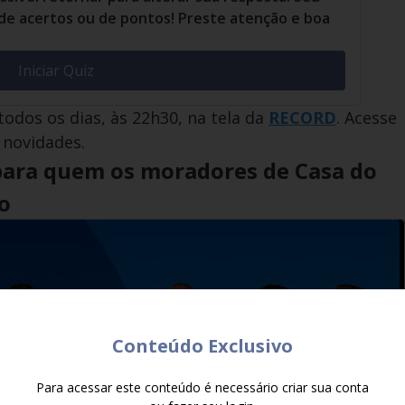
 de acertos ou de pontos! Preste atenção e boa
Iniciar Quiz
todos os dias, às 22h30, na tela da
RECORD
. Acesse
 novidades.
para quem os moradores de Casa do
o
Conteúdo Exclusivo
Para acessar este conteúdo é necessário criar sua conta