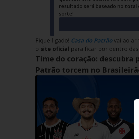
resultado será baseado no total
sorte!
Fique ligado!
Casa do Patrão
vai ao ar 
o
site oficial
para ficar por dentro das
Time do coração: descubra 
Patrão torcem no Brasileirã