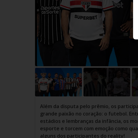
Além da disputa pelo prêmio, os partic
grande paixão no coração: o futebol. En
estádios e lembranças da infância, os
esporte e torcem com emoção como qualqu
alguns dos participantes do reality!