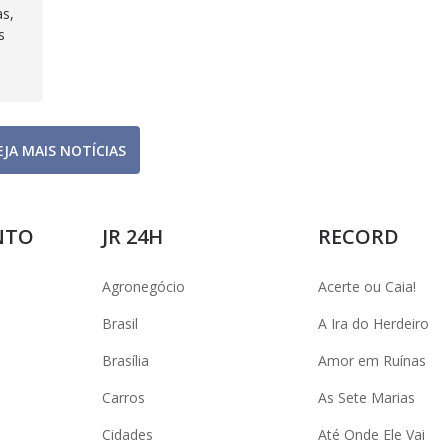
as,
s
EJA MAIS NOTÍCIAS
NTO
JR 24H
RECORD
Agronegócio
Acerte ou Caia!
Brasil
A Ira do Herdeiro
Brasília
Amor em Ruínas
Carros
As Sete Marias
Cidades
Até Onde Ele Vai