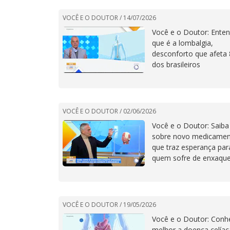
VOCÊ E O DOUTOR /
14/07/2026
Você e o Doutor: Ente
que é a lombalgia,
desconforto que afeta
dos brasileiros
VOCÊ E O DOUTOR /
02/06/2026
Você e o Doutor: Saiba
sobre novo medicame
que traz esperança par
quem sofre de enxaqu
VOCÊ E O DOUTOR /
19/05/2026
Você e o Doutor: Conh
melhor a doença celíac