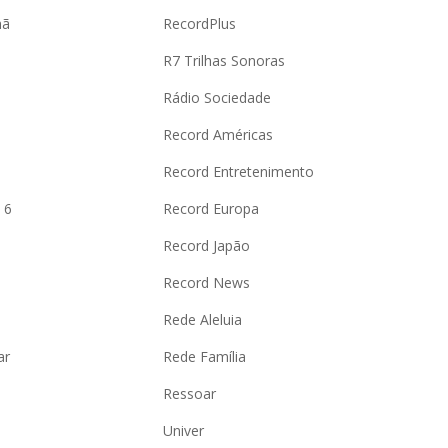
hã
RecordPlus
R7 Trilhas Sonoras
Rádio Sociedade
Record Américas
o
Record Entretenimento
 6
Record Europa
Record Japão
Record News
Rede Aleluia
ar
Rede Família
Ressoar
Univer