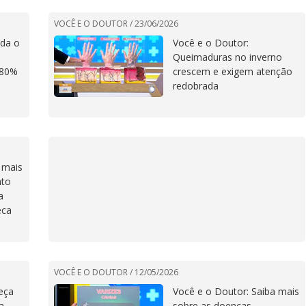
VOCÊ E O DOUTOR /
23/06/2026
nda o
Você e o Doutor:
Queimaduras no inverno
 80%
crescem e exigem atenção
redobrada
 mais
nto
a
eca
VOCÊ E O DOUTOR /
12/05/2026
eça
Você e o Doutor: Saiba mais
a,
sobre as doenças