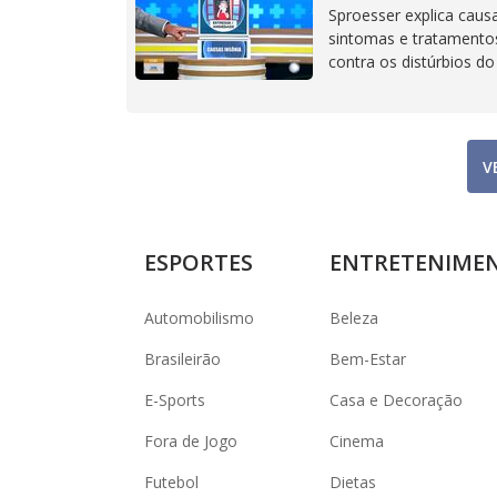
Sproesser explica caus
sintomas e tratamento
contra os distúrbios do
sono
V
ESPORTES
ENTRETENIME
Automobilismo
Beleza
Brasileirão
Bem-Estar
E-Sports
Casa e Decoração
Fora de Jogo
Cinema
Futebol
Dietas