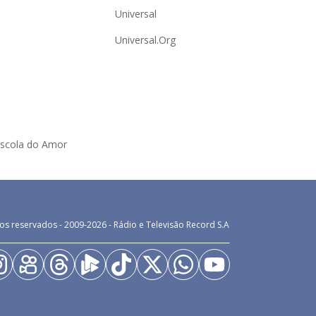
Universal
Universal.Org
Escola do Amor
os reservados - 2009-
2026
- Rádio e Televisão Record S.A