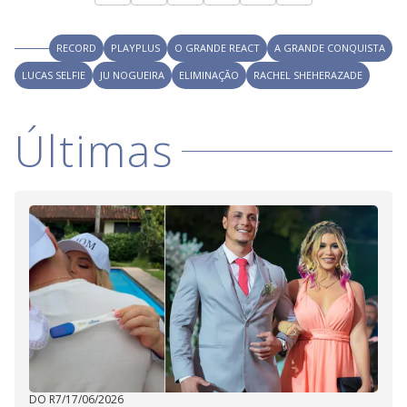
RECORD
PLAYPLUS
O GRANDE REACT
A GRANDE CONQUISTA
LUCAS SELFIE
JU NOGUEIRA
ELIMINAÇÃO
RACHEL SHEHERAZADE
Últimas
DO R7
/
17/06/2026