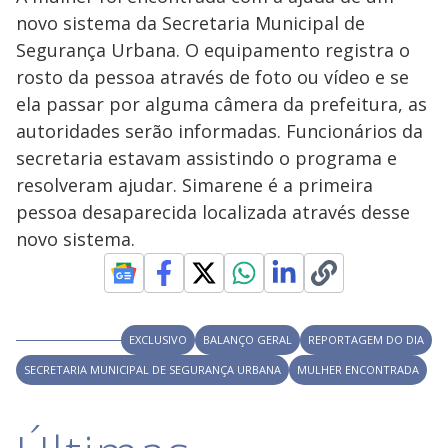
y
novo sistema da Secretaria Municipal de
Segurança Urbana. O equipamento registra o
M
V
u
d
rosto da pessoa através de foto ou vídeo e se
o
ela passar por alguma câmera da prefeitura, as
i
autoridades serão informadas. Funcionários da
secretaria estavam assistindo o programa e
resolveram ajudar. Simarene é a primeira
d
pessoa desaparecida localizada através desse
novo sistema.
e
o
EXCLUSIVO
BALANÇO GERAL
REPORTAGEM DO DIA
SECRETARIA MUNICIPAL DE SEGURANÇA URBANA
MULHER ENCONTRADA