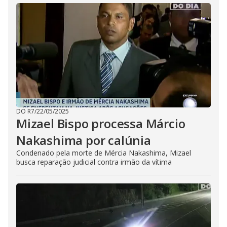
DO R7
/
22/05/2025
Mizael Bispo processa Márcio
Nakashima por calúnia
Condenado pela morte de Mércia Nakashima, Mizael
busca reparação judicial contra irmão da vítima