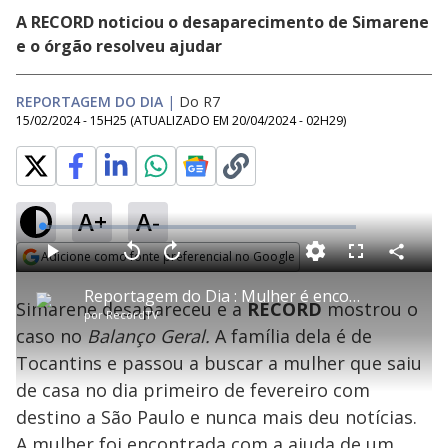
A RECORD noticiou o desaparecimento de Simarene
e o órgão resolveu ajudar
REPORTAGEM DO DIA
|
Do R7
15/02/2024 - 15H25
(ATUALIZADO EM
20/04/2024 - 02H29
)
A+
A-
L
o
a
Adicione como fonte preferencial no Google
d
C
P
V
A
P
F
e
o
l
o
v
u
Opens in new window
d
m
a
l
a
l
:
Reportagem do Dia : Mulher é encontrada através de sistema da Secretaria Municipal de Segurança Urbana
p
y
t
n
l
2
Simarene desapareceu e a
RECORD
mostrou o
a
a
ç
s
.
por
RecordTV
r
r
a
c
3
t
1
r
l
r
0
caso no
Balanço Geral.
A família dela é de
i
0
1
e
%
l
s
0
e
h
Tocantins e passou a buscar a mulher que saiu
e
s
n
a
g
e
r
u
g
de casa no dia primeiro de fevereiro com
n
u
a
d
n
o
d
destino a São Paulo e nunca mais deu notícias.
s
o
s
A mulher foi encontrada com a ajuda de um