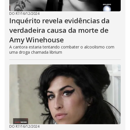
n
g
t
h
DO R7
/
16/12/2024
e
Inquérito revela evidências da
E
s
verdadeira causa da morte de
c
a
p
Amy Winehouse
e
k
A cantora estaria tentando combater o alcoolismo com
e
uma droga chamada librium
y
o
r
a
c
t
i
v
a
t
i
n
g
t
h
e
c
l
DO R7
/
16/12/2024
o