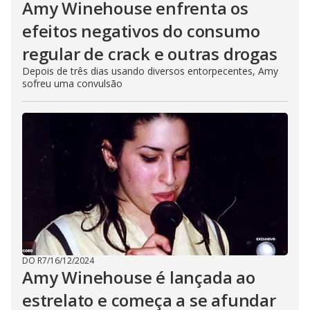
s
Amy Winehouse enfrenta os
e
b
efeitos negativos do consumo
u
t
regular de crack e outras drogas
t
o
n
Depois de três dias usando diversos entorpecentes, Amy
.
sofreu uma convulsão
DO R7
/
16/12/2024
Amy Winehouse é lançada ao
estrelato e começa a se afundar