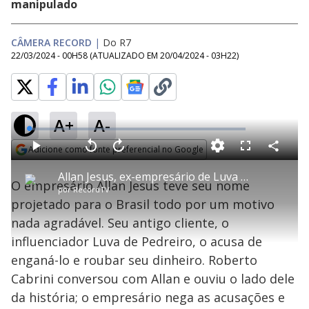
manipulado
CÂMERA RECORD
|
Do R7
22/03/2024 - 00H58
(ATUALIZADO EM
20/04/2024 - 03H22
)
A+
A-
error_outline
L
o
a
Adicione como fonte preferencial no Google
d
C
P
V
A
P
F
e
o
l
o
v
u
T
Opens in new window
d
m
a
l
a
l
:
Allan Jesus, ex-empresário de Luva de Pedreiro, nega ter enganado ou roubado o influenciador
h
p
Oops! Algo deu errado
y
t
n
l
0
O empresário Allan Jesus teve seu nome
a
i
a
ç
s
%
por
RecordTV
r
r
a
c
s
t
Por favor, recarregue a página.
1
r
l
r
projetado para o Brasil todo por um motivo
i
i
0
1
e
l
s
0
e
s
h
nada agradável. Seu antigo cliente, o
e
s
n
a
Recarregar
a
g
e
r
m
u
g
influenciador Luva de Pedreiro, o acusa de
n
u
a
o
d
n
d
o
d
enganá-lo e roubar seu dinheiro. Roberto
s
o
a
s
l
Cabrini conversou com Allan e ouviu o lado dele
w
y
i
da história; o empresário nega as acusações e
n