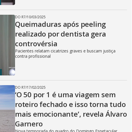
DO R7
/
10/03/2025
Queimaduras após peeling
realizado por dentista gera
controvérsia
Pacientes relatam cicatrizes graves e buscam justiça
contra profissional
DO R7
/
17/02/2025
‘O 50 por 1 é uma viagem sem
roteiro fechado e isso torna tudo
mais emocionante’, revela Álvaro
Garnero
Nova temporada do quadro do Domingo Espetacular