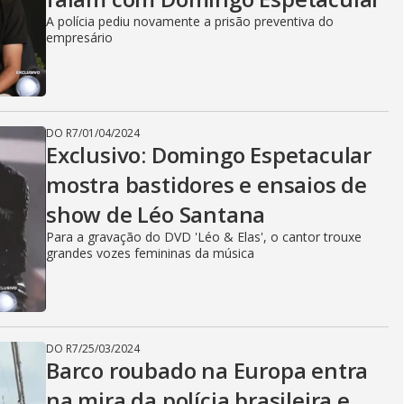
A polícia pediu novamente a prisão preventiva do
empresário
DO R7
/
01/04/2024
Exclusivo: Domingo Espetacular
mostra bastidores e ensaios de
show de Léo Santana
Para a gravação do DVD 'Léo & Elas', o cantor trouxe
grandes vozes femininas da música
DO R7
/
25/03/2024
Barco roubado na Europa entra
na mira da polícia brasileira e