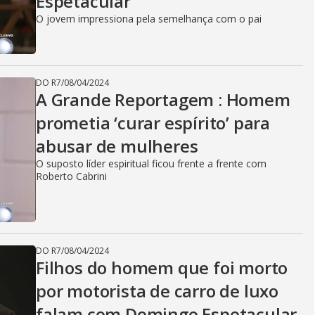
Espetacular
O jovem impressiona pela semelhança com o pai
DO R7
/
08/04/2024
A Grande Reportagem : Homem
prometia ‘curar espírito’ para
abusar de mulheres
O suposto líder espiritual ficou frente a frente com
Roberto Cabrini
DO R7
/
08/04/2024
Filhos do homem que foi morto
por motorista de carro de luxo
falam com Domingo Espetacular