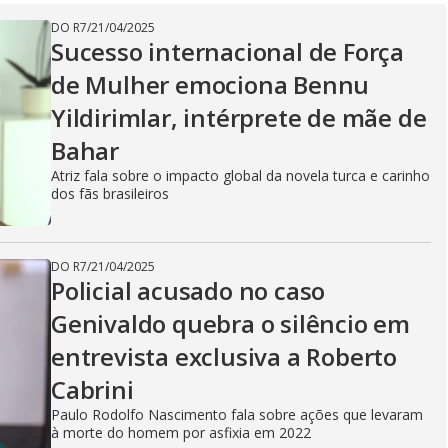
o
DO R7
/
21/04/2025
g
Sucesso internacional de Força
de Mulher emociona Bennu
Yildirimlar, intérprete de mãe de
Bahar
Atriz fala sobre o impacto global da novela turca e carinho
dos fãs brasileiros
DO R7
/
21/04/2025
Policial acusado no caso
Genivaldo quebra o silêncio em
entrevista exclusiva a Roberto
Cabrini
Paulo Rodolfo Nascimento fala sobre ações que levaram
à morte do homem por asfixia em 2022