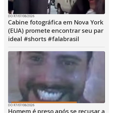
DO R7
/
07/08/2026
Cabine fotográfica em Nova York
(EUA) promete encontrar seu par
ideal #shorts #falabrasil
DO R7
/
07/08/2026
Homem é preso após se recusar a