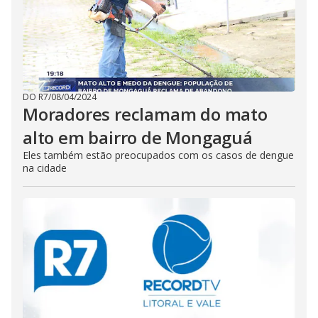
s
c
a
p
e
k
e
y
o
r
DO R7
/
08/04/2024
a
Moradores reclamam do mato
c
t
alto em bairro de Mongaguá
i
v
a
Eles também estão preocupados com os casos de dengue
t
na cidade
i
n
g
t
h
e
c
l
o
s
e
b
u
t
t