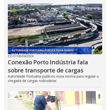
i
i
s
m
o
d
d
a
l
c
a
e
n
b
e
c
o
l
o
s
DO R7
/
08/04/2024
e
d
Conexão Porto Indústria fala
b
y
sobre transporte de cargas
p
r
Autoridade Portuária publicou nova norma para regular a
e
chegada de cargas rodoviárias
s
s
i
n
g
t
h
e
E