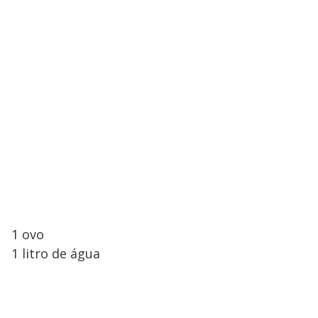
V
o
i
d
e
o
1 ovo
1 litro de água