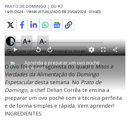
PRATO DE DOMINGO
|
Do R7
14/01/2024 - 19H46
(ATUALIZADO EM
20/04/2024 - 01H40
)
A+
A-
L
o
a
Adicione como fonte preferencial no Google
d
C
P
V
A
P
F
e
o
l
o
v
u
Opens in new window
d
m
a
l
a
l
:
Aprenda a preparar um ovo poché perfeito | Prato de Domingo
p
y
t
n
l
8
O ovo foi o protagonista do quadro
Mitos e
a
a
ç
s
.
por
RecordTV
r
r
a
c
7
t
1
r
l
r
2
Verdades da Alimentação
do
Domingo
i
0
1
e
%
l
s
0
e
h
Espetacular
desta semana. No
e
s
Prato de
n
a
g
e
r
u
g
Domingo
, a chef Delian Corrêa te ensina a
n
u
a
d
n
o
d
preparar um ovo poché com a técnica perfeita
s
o
s
e de forma simples e rápida. Vem aprender!
y
INGREDIENTES:
M
u
d