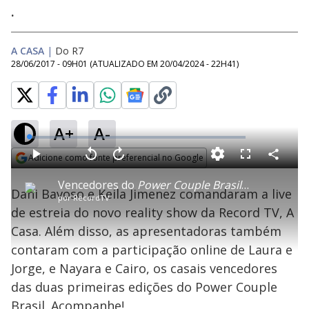
.
A CASA
|
Do R7
28/06/2017 - 09H01
(ATUALIZADO EM
20/04/2024 - 22H41
)
A+
A-
L
o
a
Adicione como fonte preferencial no Google
d
C
P
V
A
P
F
e
o
l
o
v
u
Opens in new window
d
m
a
l
a
l
:
Vencedores do
Power Couple Brasil
participam d
p
y
t
n
l
0
Dani Bavoso e Keila Jimenez comandaram a live
a
a
ç
s
.
por
RecordTV
r
r
a
c
2
t
1
r
l
r
0
de estreia do novo reality show da Record TV, A
i
0
1
e
%
l
s
0
e
h
Casa. Além disso, as apresentadoras também
e
s
n
a
g
e
r
u
g
contaram com a participação online de Laura e
n
u
a
d
n
o
d
Jorge, e Nayara e Cairo, os casais vencedores
s
o
s
das duas primeiras edições do Power Couple
Brasil. Acompanhe!