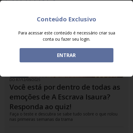
Conteúdo Exclusivo
Para acessar este conteúdo é necessário criar sua
conta ou fazer seu login.
ENTRAR
DO R7
/
12/09/2025
Você está por dentro de todas as
emoções de A Escrava Isaura?
Responda ao quiz!
Faça o teste e descubra se sabe tudo sobre o que rolou
nas primeiras semanas da trama