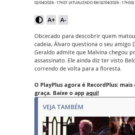
02/04/2026 - 17H31
(ATUALIZADO EM
02/04/2026 - 17H30
)
Loaded
:
28.65%
A+
A-
Ativar
Som
Obcecado para descobrir quem matou L
cadeia, Álvaro questiona o seu amigo 
Geraldo admite que Malvina chegou pr
assassinato. Ele ainda diz ter visto B
correndo de volta para a floresta.
O PlayPlus agora é RecordPlus: mais
graça. Baixe o app
aqui!
VEJA TAMBÉM