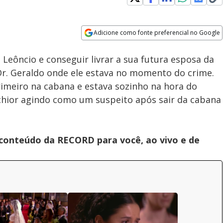
Adicione como fonte preferencial no Google
Velocidade
Opens in new window
Belchior revela quem matou
eôncio e conseguir livrar a sua futura esposa da
Leôncio | A Escrava Isaura
Dr. Geraldo onde ele estava no momento do crime.
imeiro na cabana e estava sozinho na hora do
elchior agindo como um suspeito após sair da cabana
 conteúdo da RECORD para você, ao vivo e de