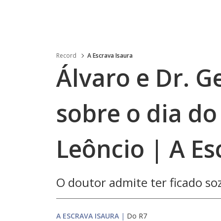
Record
A Escrava Isaura
Álvaro e Dr. 
sobre o dia do
Leôncio | A Es
O doutor admite ter ficado so
A ESCRAVA ISAURA
|
Do R7