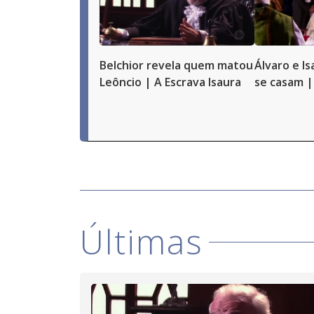
Belchior revela quem matou
Álvaro e I
Leôncio | A Escrava Isaura
se casam |
Últimas