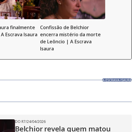
saura finalmente
Confissão de Belchior
 A Escrava Isaura
encerra mistério da morte
de Leôncio | A Escrava
Isaura
A-ESCRAVA-ISAURA
DO R7
/
24/04/2026
Belchior revela quem matou