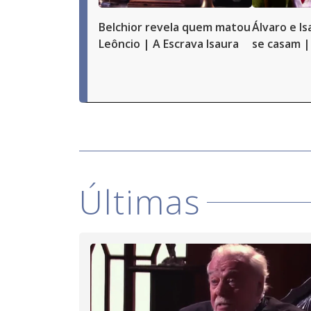
Belchior revela quem matou
Álvaro e I
Leôncio | A Escrava Isaura
se casam |
Últimas