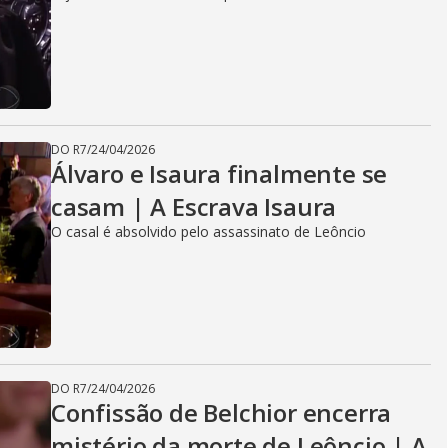
DO R7
/
24/04/2026
Álvaro e Isaura finalmente se
casam | A Escrava Isaura
O casal é absolvido pelo assassinato de Leôncio
DO R7
/
24/04/2026
Confissão de Belchior encerra
mistério da morte de Leôncio | A