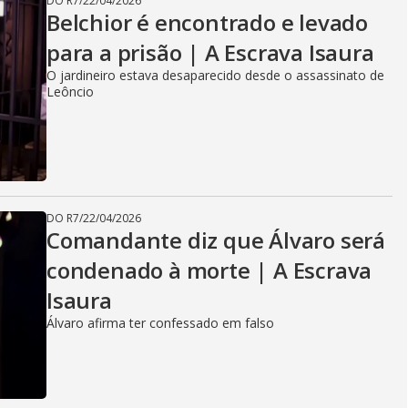
DO R7
/
22/04/2026
Belchior é encontrado e levado
para a prisão | A Escrava Isaura
O jardineiro estava desaparecido desde o assassinato de
Leôncio
DO R7
/
22/04/2026
Comandante diz que Álvaro será
condenado à morte | A Escrava
Isaura
Álvaro afirma ter confessado em falso