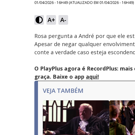
01/04/2026 - 16H49
(ATUALIZADO EM
01/04/2026 - 16H49
)
Loaded
:
55.21%
A+
A-
Ativar
Som
Rosa pergunta a André por que ele est
Apesar de negar qualquer envolvimento
conte a verdade caso esteja escondend
O PlayPlus agora é RecordPlus: mais
graça. Baixe o app
aqui!
VEJA TAMBÉM