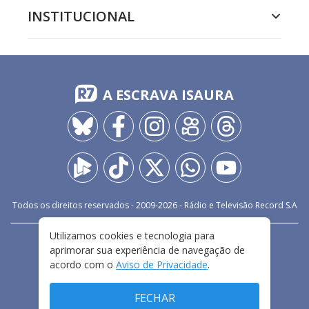
INSTITUCIONAL
A ESCRAVA ISAURA
Todos os direitos reservados - 2009-
2026
- Rádio e Televisão Record S.A
Utilizamos cookies e tecnologia para
CARREIRA
FALE CONOSCO
PRIVACIDADE
aprimorar sua experiência de navegação de
TERMOS E CONDIÇÕES DE USO
acordo com o
Aviso de Privacidade
.
FECHAR