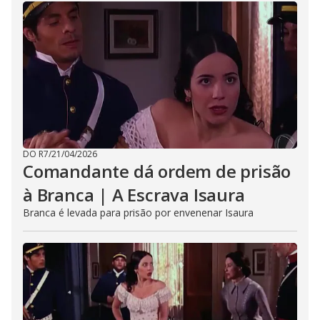
DO R7
/
21/04/2026
Comandante dá ordem de prisão
à Branca | A Escrava Isaura
Branca é levada para prisão por envenenar Isaura