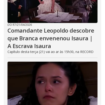
DO R7
/
21/04/2026
Comandante Leopoldo descobre
que Branca envenenou Isaura |
A Escrava Isaura
Capítulo desta terça (21) vai ao ar às 15h30, na RECORD