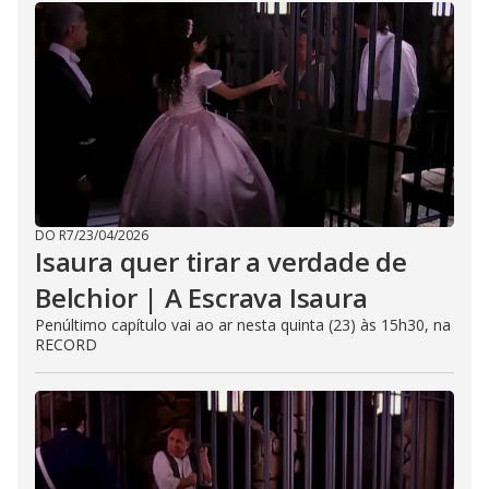
DO R7
/
23/04/2026
Isaura quer tirar a verdade de
Belchior | A Escrava Isaura
Penúltimo capítulo vai ao ar nesta quinta (23) às 15h30, na
RECORD