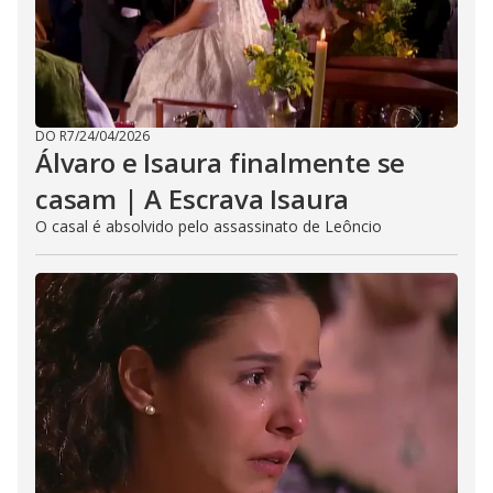
DO R7
/
24/04/2026
Álvaro e Isaura finalmente se
casam | A Escrava Isaura
O casal é absolvido pelo assassinato de Leôncio