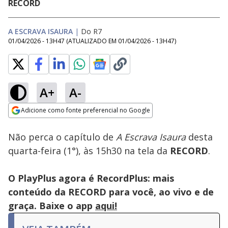
RECORD
A ESCRAVA ISAURA
|
Do R7
01/04/2026 - 13H47
(ATUALIZADO EM
01/04/2026 - 13H47
)
A+
A-
Loaded
:
100.00%
Adicione como fonte preferencial no Google
Subtitles
Ativar
Som
Opens in new window
Não perca o capítulo de
A Escrava Isaura
desta
quarta-feira (1°), às 15h30 na tela da
RECORD
.
O PlayPlus agora é RecordPlus: mais
conteúdo da RECORD para você, ao vivo e de
graça. Baixe o app
aqui!