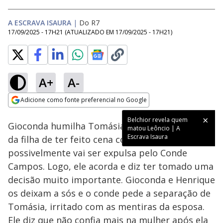
A ESCRAVA ISAURA
|
Do R7
17/09/2025 - 17H21
(ATUALIZADO EM
17/09/2025 - 17H21
)
A+
A-
Loaded
:
27.44%
Adicione como fonte preferencial no Google
Ativar
Som
Opens in new window
Belchior revela quem
Gioconda humilha Tomásia pelos atos recentes
matou Leôncio | A
Escrava Isaura
da filha de ter feito cena com Leôncio e, agora,
possivelmente vai ser expulsa pelo Conde
Campos. Logo, ele acorda e diz ter tomado uma
decisão muito importante. Gioconda e Henrique
os deixam a sós e o conde pede a separação de
Tomásia, irritado com as mentiras da esposa.
Ele diz que não confia mais na mulher após ela