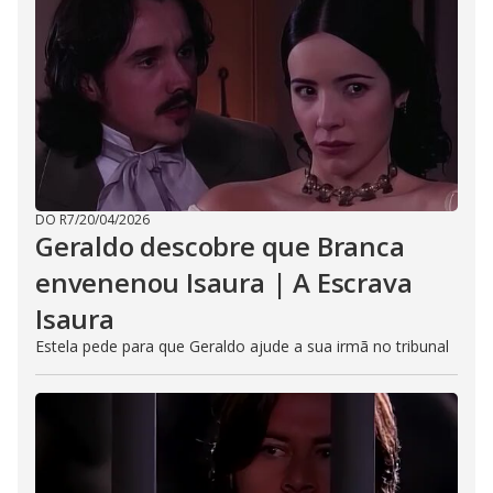
DO R7
/
20/04/2026
Geraldo descobre que Branca
envenenou Isaura | A Escrava
Isaura
Estela pede para que Geraldo ajude a sua irmã no tribunal