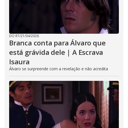
DO R7
/
21/04/2026
Branca conta para Álvaro que
está grávida dele | A Escrava
Isaura
Álvaro se surpreende com a revelação e não acredita