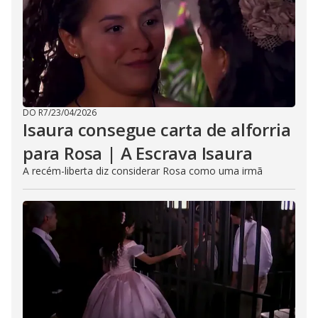
DO R7
/
23/04/2026
Isaura consegue carta de alforria
para Rosa | A Escrava Isaura
A recém-liberta diz considerar Rosa como uma irmã