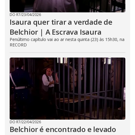
DO R7
/
23/04/2026
Isaura quer tirar a verdade de
Belchior | A Escrava Isaura
Penúltimo capítulo vai ao ar nesta quinta (23) às 15h30, na
RECORD
DO R7
/
22/04/2026
Belchior é encontrado e levado