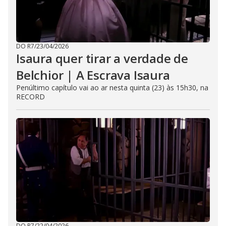
DO R7
/
23/04/2026
Isaura quer tirar a verdade de
Belchior | A Escrava Isaura
Penúltimo capítulo vai ao ar nesta quinta (23) às 15h30, na
RECORD
DO R7
/
22/04/2026