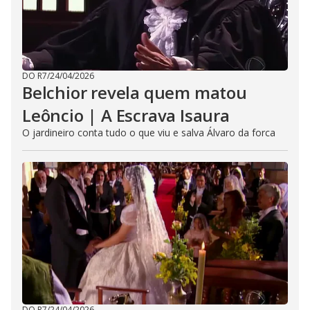
DO R7
/
24/04/2026
Belchior revela quem matou
Leôncio | A Escrava Isaura
O jardineiro conta tudo o que viu e salva Álvaro da forca
DO R7
/
24/04/2026