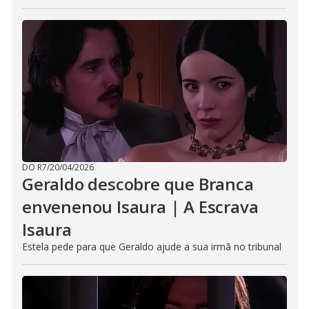
DO R7
/
20/04/2026
Geraldo descobre que Branca
envenenou Isaura | A Escrava
Isaura
Estela pede para que Geraldo ajude a sua irmã no tribunal