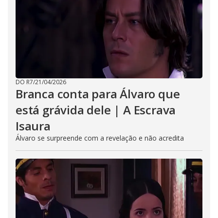
DO R7
/
21/04/2026
Branca conta para Álvaro que
está grávida dele | A Escrava
Isaura
Álvaro se surpreende com a revelação e não acredita