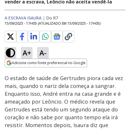
vender a escrava, Leôncio não aceita vendê-la
A ESCRAVA ISAURA
|
Do R7
15/09/2025 - 17H05
(ATUALIZADO EM
15/09/2025 - 17H05
)
A+
A-
Loaded
:
9.06%
Adicione como fonte preferencial no Google
Ativar
Som
Opens in new window
O estado de saúde de Gertrudes piora cada vez
mais, quando o nariz dela começa a sangrar.
Enquanto isso, André entra na casa grande e é
ameaçado por Leôncio. O médico revela que
Gertrudes está tendo um segundo ataque do
coração e não sabe por quanto tempo ela irá
resistir. Momentos depois, Isaura diz que