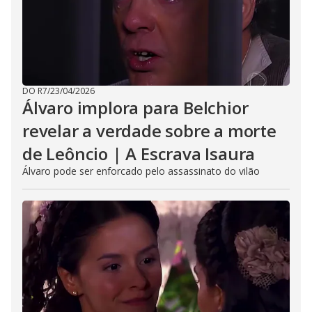
DO R7
/
23/04/2026
Álvaro implora para Belchior
revelar a verdade sobre a morte
de Leôncio | A Escrava Isaura
Álvaro pode ser enforcado pelo assassinato do vilão