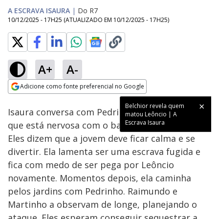
A ESCRAVA ISAURA
|
Do R7
10/12/2025 - 17H25
(ATUALIZADO EM
10/12/2025 - 17H25
)
A+
A-
Loaded
:
36.61%
Adicione como fonte preferencial no Google
Ativar
Som
Opens in new window
Belchior revela quem
Isaura conversa com Pedrinho e Miguel, dizendo
matou Leôncio | A
Escrava Isaura
que está nervosa com o baile na casa de Álvaro.
Eles dizem que a jovem deve ficar calma e se
divertir. Ela lamenta ser uma escrava fugida e
fica com medo de ser pega por Leôncio
novamente. Momentos depois, ela caminha
pelos jardins com Pedrinho. Raimundo e
Martinho a observam de longe, planejando o
ataque. Eles esperam conseguir sequestrar a