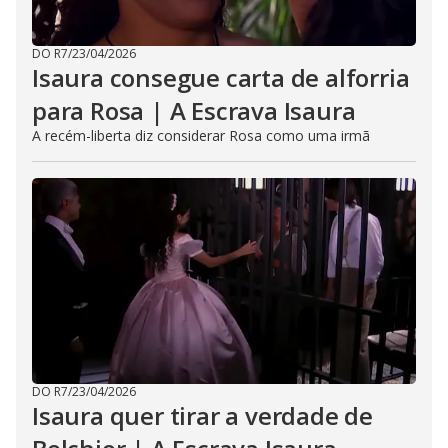
DO R7
/
23/04/2026
Isaura consegue carta de alforria
para Rosa | A Escrava Isaura
A recém-liberta diz considerar Rosa como uma irmã
DO R7
/
23/04/2026
Isaura quer tirar a verdade de