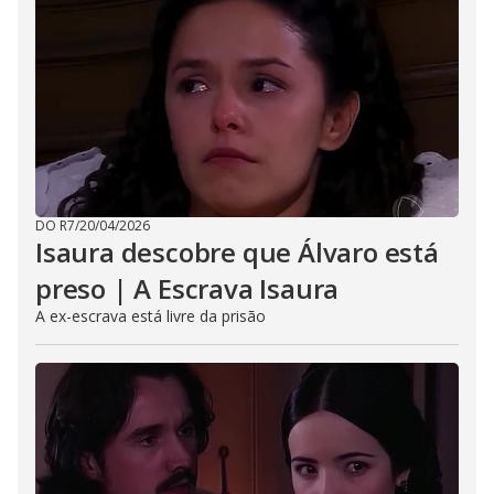
DO R7
/
20/04/2026
Isaura descobre que Álvaro está
preso | A Escrava Isaura
A ex-escrava está livre da prisão