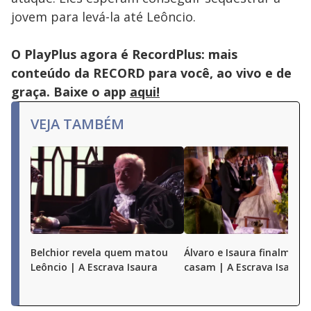
jovem para levá-la até Leôncio.
O PlayPlus agora é RecordPlus: mais
conteúdo da RECORD para você, ao vivo e de
graça. Baixe o app
aqui!
VEJA TAMBÉM
Belchior revela quem matou
Álvaro e Isaura finalmente
Leôncio | A Escrava Isaura
casam | A Escrava Isaura