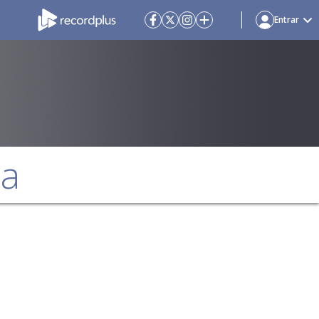
Entrar
da