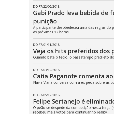
e
E
DO R7
/
22/09/2018
s
Gabi Prado leva bebida de 
c
a
punição
p
e
A participante desobedeceu uma das regras do p
k
e
as próximas 12 horas
y
o
r
DO R7
/
01/11/2018
a
Veja os hits preferidos dos 
c
t
i
Quando bate o tédio, o passatempo predileto dos
v
a
t
DO R7
/
03/12/2018
i
Catia Paganote comenta ao 
n
g
t
Flávia Viana conversa com a ex-peoa sobre as po
h
e
c
DO R7
/
05/12/2018
l
o
Felipe Sertanejo é elimina
s
e
O peão se despede da competição nesta terça (4)
b
recebeu mais votos para continuar no reality
u