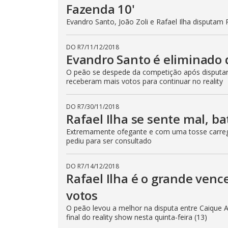
Fazenda 10'
Evandro Santo, João Zoli e Rafael Ilha disputam R
DO R7
/
11/12/2018
Evandro Santo é eliminado 
O peão se despede da competição após disputar a
receberam mais votos para continuar no reality
DO R7
/
30/11/2018
Rafael Ilha se sente mal, b
Extremamente ofegante e com uma tosse carregad
pediu para ser consultado
DO R7
/
14/12/2018
Rafael Ilha é o grande ven
votos
O peão levou a melhor na disputa entre Caique A
final do reality show nesta quinta-feira (13)