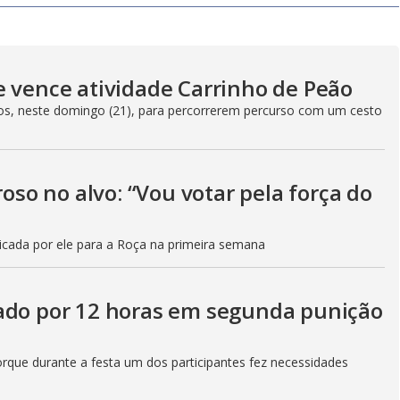
y
V
e vence atividade Carrinho de Peão
upos, neste domingo (21), para percorrerem percurso com um cesto
i
o no alvo: “Vou votar pela força do
d
icada por ele para a Roça na primeira semana
e
tado por 12 horas em segunda punição
o
rque durante a festa um dos participantes fez necessidades