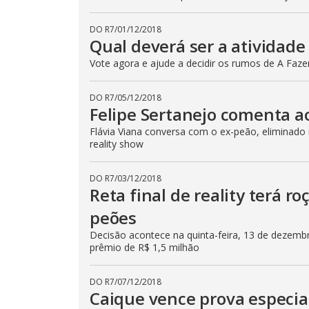
t
t
o
DO R7
/
01/12/2018
n
Qual deverá ser a atividade
.
Vote agora e ajude a decidir os rumos de A Faz
DO R7
/
05/12/2018
Felipe Sertanejo comenta a
Flávia Viana conversa com o ex-peão, eliminado
reality show
DO R7
/
03/12/2018
Reta final de reality terá ro
peões
Decisão acontece na quinta-feira, 13 de dezemb
prêmio de R$ 1,5 milhão
DO R7
/
07/12/2018
Caique vence prova especial 