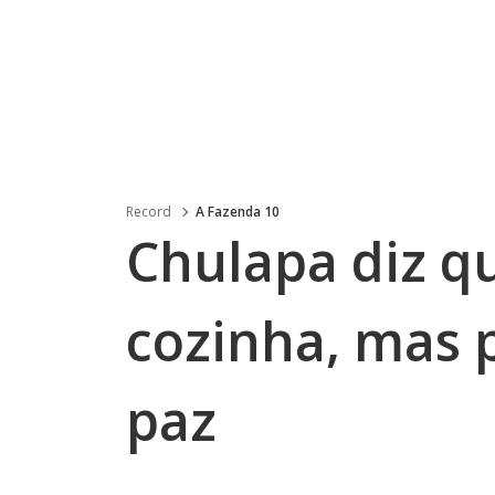
Record
A Fazenda 10
Chulapa diz q
cozinha, mas 
paz