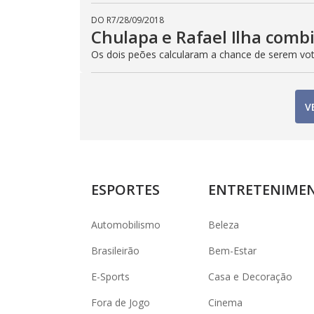
DO R7
/
28/09/2018
Chulapa e Rafael Ilha comb
Os dois peões calcularam a chance de serem vo
V
ESPORTES
ENTRETENIME
Automobilismo
Beleza
Brasileirão
Bem-Estar
E-Sports
Casa e Decoração
Fora de Jogo
Cinema