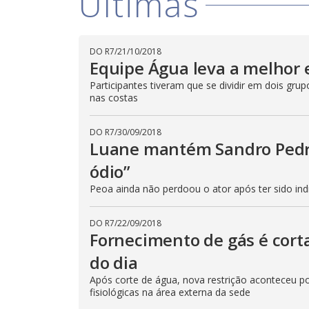
Últimas
T
h
i
s
m
DO R7
/
21/10/2018
o
Equipe Água leva a melhor 
d
a
Participantes tiveram que se dividir em dois gr
l
c
nas costas
a
n
b
DO R7
/
30/09/2018
e
c
Luane mantém Sandro Pedros
l
o
ódio”
s
e
Peoa ainda não perdoou o ator após ter sido ind
d
b
y
p
DO R7
/
22/09/2018
r
Fornecimento de gás é cor
e
s
do dia
s
i
n
Após corte de água, nova restrição aconteceu po
g
fisiológicas na área externa da sede
t
h