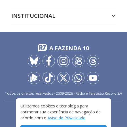
INSTITUCIONAL
A FAZENDA 10
Todos os direitos reservados - 2009-
2026
- Rádio e Televisão Record S.A
Utilizamos cookies e tecnologia para
CARREIRA
FALE CONOSCO
PRIVACIDADE
aprimorar sua experiência de navegação de
TERMOS E CONDIÇÕES DE USO
acordo com o
Aviso de Privacidade
.