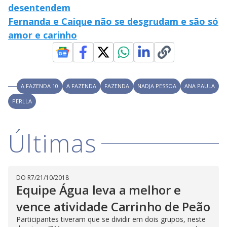
desentendem
n
g
Fernanda e Caique não se desgrudam e são só
t
h
amor e carinho
e
E
s
c
a
p
e
k
A FAZENDA 10
A FAZENDA
FAZENDA
NADJA PESSOA
ANA PAULA
e
y
PERLLA
o
r
a
c
Últimas
t
i
v
a
t
i
n
DO R7
/
21/10/2018
g
Equipe Água leva a melhor e
t
h
vence atividade Carrinho de Peão
e
c
Participantes tiveram que se dividir em dois grupos, neste
l
o