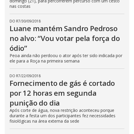
domingo (21), para percorrerem percurso com um cesto
s
nas costas
e
b
u
t
DO R7
/
30/09/2018
t
Luane mantém Sandro Pedroso
o
n
no alvo: “Vou votar pela força do
.
ódio”
Peoa ainda não perdoou o ator após ter sido indicada por
ele para a Roça na primeira semana
DO R7
/
22/09/2018
Fornecimento de gás é cortado
por 12 horas em segunda
punição do dia
Após corte de água, nova restrição aconteceu porque
durante a festa um dos participantes fez necessidades
fisiológicas na área externa da sede