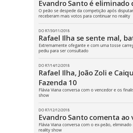
Evandro Santo é eliminado 
O peão se despede da competição após disputar a
receberam mais votos para continuar no reality
DO R7
/
30/11/2018
Rafael Ilha se sente mal, b
Extremamente ofegante e com uma tosse carregad
pediu para ser consultado
DO R7
/
14/12/2018
Rafael Ilha, João Zoli e Cai
Fazenda 10
Flávia Viana conversa com o vencedor e os final
show
DO R7
/
12/12/2018
Evandro Santo comenta ao v
Flávia Viana conversa com o ex-peão, eliminado
reality show