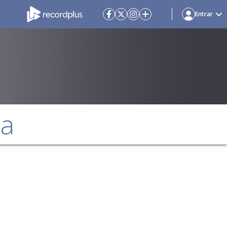
Entrar
da