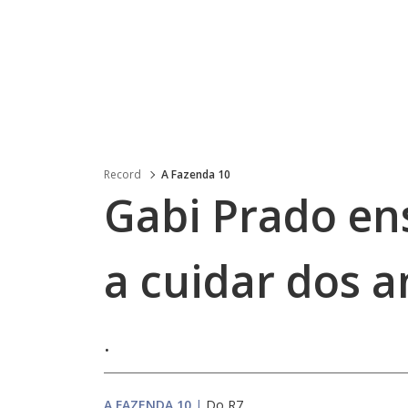
Record
A Fazenda 10
Gabi Prado en
a cuidar dos 
.
A FAZENDA 10
|
Do R7