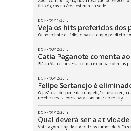
Após corte de água, nova restrição aconteceu po
fisiológicas na área externa da sede
DO R7
/
01/11/2018
Veja os hits preferidos dos 
Quando bate o tédio, o passatempo predileto dos
DO R7
/
03/12/2018
Catia Paganote comenta ao 
Flávia Viana conversa com a ex-peoa sobre as po
DO R7
/
05/12/2018
Felipe Sertanejo é elimina
O peão se despede da competição nesta terça (4)
recebeu mais votos para continuar no reality
DO R7
/
01/12/2018
Qual deverá ser a atividade
Vote agora e ajude a decidir os rumos de A Faz