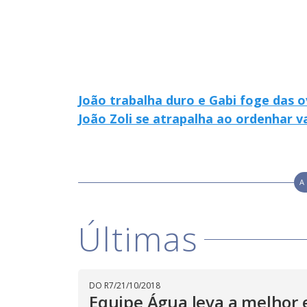
o
d
a
l
c
a
n
b
e
c
João trabalha duro e Gabi foge das 
l
o
João Zoli se atrapalha ao ordenhar v
s
e
d
b
y
p
r
A
e
s
s
i
Últimas
n
g
t
h
e
E
s
DO R7
/
21/10/2018
c
Equipe Água leva a melhor 
a