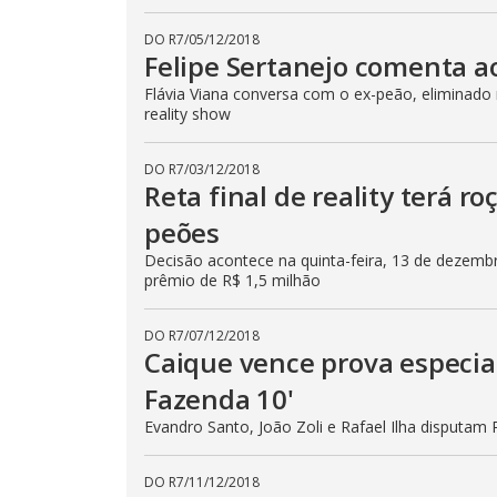
DO R7
/
05/12/2018
Felipe Sertanejo comenta a
Flávia Viana conversa com o ex-peão, eliminado
reality show
DO R7
/
03/12/2018
Reta final de reality terá ro
peões
Decisão acontece na quinta-feira, 13 de dezemb
prêmio de R$ 1,5 milhão
DO R7
/
07/12/2018
Caique vence prova especial 
Fazenda 10'
Evandro Santo, João Zoli e Rafael Ilha disputam R
DO R7
/
11/12/2018