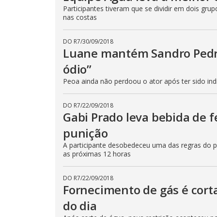
p
Participantes tiveram que se dividir em dois gr
e
nas costas
k
e
y
o
DO R7
/
30/09/2018
r
Luane mantém Sandro Pedros
a
c
ódio”
t
i
v
Peoa ainda não perdoou o ator após ter sido ind
a
t
i
DO R7
/
22/09/2018
n
g
Gabi Prado leva bebida de 
t
h
punição
e
c
A participante desobedeceu uma das regras do p
l
as próximas 12 horas
o
s
e
b
DO R7
/
22/09/2018
u
Fornecimento de gás é cor
t
t
o
do dia
n
.