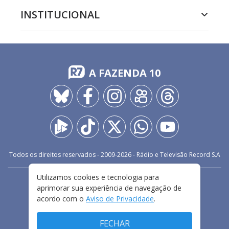
INSTITUCIONAL
A FAZENDA 10
Todos os direitos reservados - 2009-
2026
- Rádio e Televisão Record S.A
Utilizamos cookies e tecnologia para
CARREIRA
FALE CONOSCO
PRIVACIDADE
aprimorar sua experiência de navegação de
TERMOS E CONDIÇÕES DE USO
acordo com o
Aviso de Privacidade
.
FECHAR