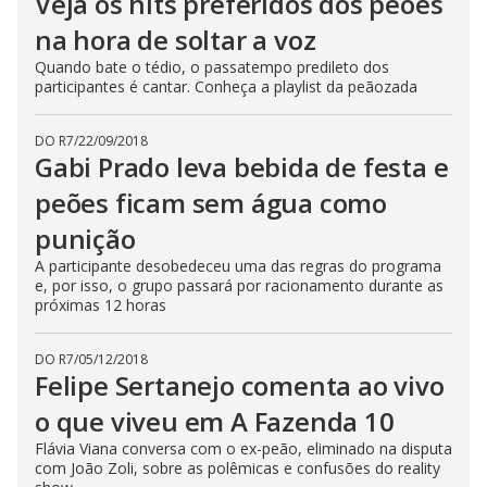
Veja os hits preferidos dos peões
na hora de soltar a voz
Quando bate o tédio, o passatempo predileto dos
participantes é cantar. Conheça a playlist da peãozada
DO R7
/
22/09/2018
Gabi Prado leva bebida de festa e
peões ficam sem água como
punição
A participante desobedeceu uma das regras do programa
e, por isso, o grupo passará por racionamento durante as
próximas 12 horas
DO R7
/
05/12/2018
Felipe Sertanejo comenta ao vivo
o que viveu em A Fazenda 10
Flávia Viana conversa com o ex-peão, eliminado na disputa
com João Zoli, sobre as polêmicas e confusões do reality