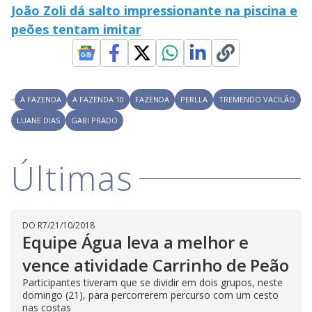
João Zoli dá salto impressionante na piscina e
n
g
peões tentam imitar
t
h
e
E
s
c
a
p
A FAZENDA
A FAZENDA 10
FAZENDA
PERLLA
TREMENDO VACILÃO
e
k
LUANE DIAS
GABI PRADO
e
y
o
r
Últimas
a
c
t
i
v
a
t
DO R7
/
21/10/2018
i
Equipe Água leva a melhor e
n
g
vence atividade Carrinho de Peão
t
h
Participantes tiveram que se dividir em dois grupos, neste
e
c
domingo (21), para percorrerem percurso com um cesto
l
nas costas
o