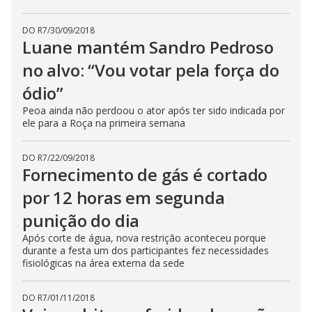
s
e
b
DO R7
/
30/09/2018
u
Luane mantém Sandro Pedroso
t
t
no alvo: “Vou votar pela força do
o
n
ódio”
.
Peoa ainda não perdoou o ator após ter sido indicada por
ele para a Roça na primeira semana
DO R7
/
22/09/2018
Fornecimento de gás é cortado
por 12 horas em segunda
punição do dia
Após corte de água, nova restrição aconteceu porque
durante a festa um dos participantes fez necessidades
fisiológicas na área externa da sede
DO R7
/
01/11/2018