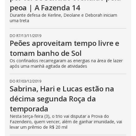
i
peoa | A Fazenda 14
n
g
Durante defesa de Kerline, Deolane e Deborah iniciam
t
uma treta
h
e
E
s
DO R7
/
13/11/2019
c
Peões aproveitam tempo livre e
a
p
e
tomam banho de Sol
k
e
Os confinados recarregaram as energias na área de lazer
y
após uma manhã agitada de atividades
o
r
a
c
DO R7
/
03/12/2019
t
Sabrina, Hari e Lucas estão na
i
v
décima segunda Roça da
a
t
i
temporada
n
g
Nesta terça-feira (3), o trio vai disputar a Prova do
t
Fazendeiro, quem vencer, além de ganhar imunidade, vai
h
e
levar um prêmio de R$ 20 mil
c
l