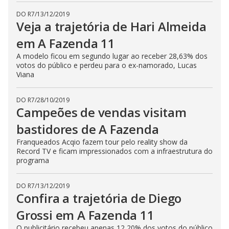
DO R7
/
13/12/2019
Veja a trajetória de Hari Almeida
em A Fazenda 11
A modelo ficou em segundo lugar ao receber 28,63% dos
votos do público e perdeu para o ex-namorado, Lucas
Viana
DO R7
/
28/10/2019
Campeões de vendas visitam
bastidores de A Fazenda
Franqueados Acqio fazem tour pelo reality show da
Record TV e ficam impressionados com a infraestrutura do
programa
DO R7
/
13/12/2019
Confira a trajetória de Diego
Grossi em A Fazenda 11
O publicitário recebeu apenas 12,20% dos votos do público