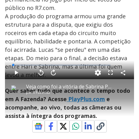
público no R7.com.
A produção do programa armou uma grande
estrutura para a disputa, que exigiu dos
roceiros em cada etapa do circuito muito
equilíbrio, habilidade e pontaria. A competição
foi acirrada. Lucas "se perdeu" em uma das
etapas. Do meio para o final, a decisão estava
error_outline
entre Hari e Sabrina, mas a última foi quem
L
o
a
levou a melhor.
d
C
P
V
A
P
F
e
o
l
o
v
u
T
d
m
a
l
a
l
:
Veja como foi a vitória de Sabrina Paiva na Prova do Fazendeiro
h
p
Oops! Algo deu errado
y
t
n
l
0
Quer saber tudo que acontece o tempo todo
a
i
a
ç
s
%
por
A Fazenda
r
r
a
c
s
t
Por favor, recarregue a página.
1
r
l
r
em A Fazenda? Acesse
PlayPlus.com
e
i
i
0
1
e
l
s
0
e
s
h
acompanhe, ao vivo, todas as câmeras ou
e
s
n
a
Recarregar
a
g
e
r
m
u
g
assista à íntegra dos programas.
n
u
a
o
d
n
d
o
d
s
o
a
s
l
w
i