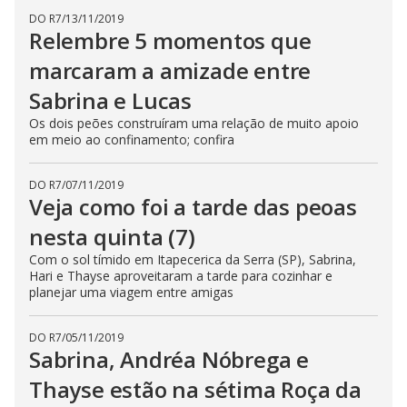
o
DO R7
/
13/11/2019
s
Relembre 5 momentos que
e
b
u
marcaram a amizade entre
t
t
Sabrina e Lucas
o
n
Os dois peões construíram uma relação de muito apoio
.
em meio ao confinamento; confira
DO R7
/
07/11/2019
Veja como foi a tarde das peoas
nesta quinta (7)
Com o sol tímido em Itapecerica da Serra (SP), Sabrina,
Hari e Thayse aproveitaram a tarde para cozinhar e
planejar uma viagem entre amigas
DO R7
/
05/11/2019
Sabrina, Andréa Nóbrega e
Thayse estão na sétima Roça da