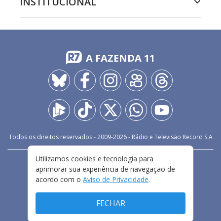
INSTITUCIONAL
A FAZENDA 11
Todos os direitos reservados - 2009-
2026
- Rádio e Televisão Record S.A
Utilizamos cookies e tecnologia para
CARREIRA
FALE CONOSCO
PRIVACIDADE
aprimorar sua experiência de navegação de
TERMOS E CONDIÇÕES DE USO
acordo com o
Aviso de Privacidade
.
FECHAR