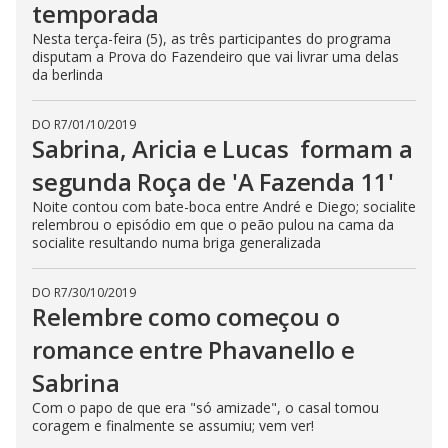
temporada
Nesta terça-feira (5), as três participantes do programa
disputam a Prova do Fazendeiro que vai livrar uma delas
da berlinda
DO R7
/
01/10/2019
Sabrina, Aricia e Lucas formam a
segunda Roça de 'A Fazenda 11'
Noite contou com bate-boca entre André e Diego; socialite
relembrou o episódio em que o peão pulou na cama da
socialite resultando numa briga generalizada
DO R7
/
30/10/2019
Relembre como começou o
romance entre Phavanello e
Sabrina
Com o papo de que era "só amizade", o casal tomou
coragem e finalmente se assumiu; vem ver!