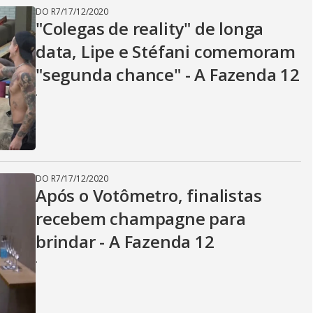
DO R7
/
17/12/2020
"Colegas de reality" de longa
data, Lipe e Stéfani comemoram
"segunda chance" - A Fazenda 12
.
DO R7
/
17/12/2020
Após o Votômetro, finalistas
recebem champagne para
brindar - A Fazenda 12
.