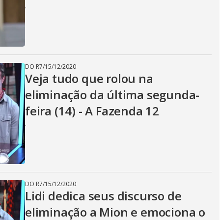
.
DO R7
/
15/12/2020
Veja tudo que rolou na
eliminação da última segunda-
feira (14) - A Fazenda 12
.
DO R7
/
15/12/2020
Lidi dedica seus discurso de
eliminação a Mion e emociona o