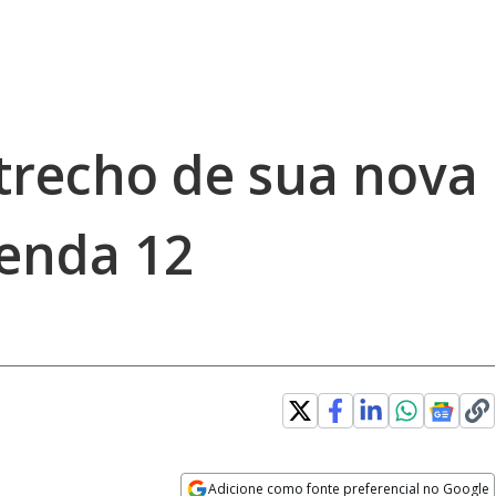
 trecho de sua nova
zenda 12
error_outline
Adicione como fonte preferencial no Google