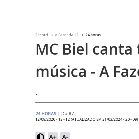
Record
A Fazenda 12
24 horas
MC Biel canta
música - A Fa
.
24 HORAS
|
Do R7
12/09/2020 - 13H12
(ATUALIZADO EM
31/03/2024 - 20H09
)
A+
A-