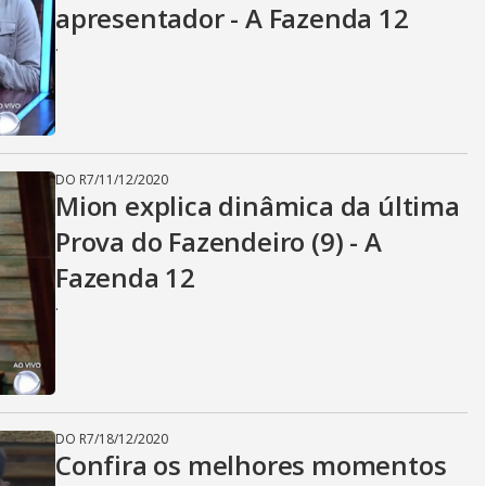
apresentador - A Fazenda 12
.
DO R7
/
11/12/2020
Mion explica dinâmica da última
Prova do Fazendeiro (9) - A
Fazenda 12
.
DO R7
/
18/12/2020
Confira os melhores momentos