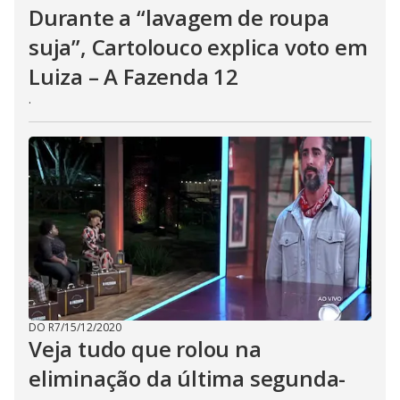
t
Durante a “lavagem de roupa
h
e
suja”, Cartolouco explica voto em
E
s
c
Luiza – A Fazenda 12
a
p
.
e
k
e
y
o
r
a
c
t
i
v
a
t
i
n
g
t
h
DO R7
/
15/12/2020
e
Veja tudo que rolou na
c
l
o
eliminação da última segunda-
s
e