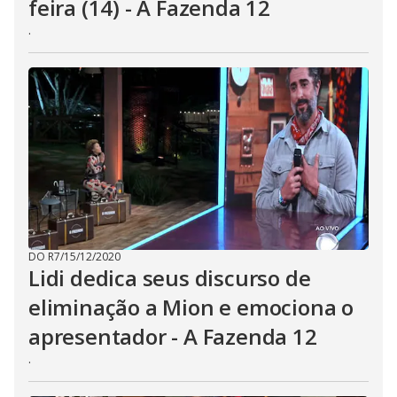
feira (14) - A Fazenda 12
b
u
.
t
t
o
n
.
DO R7
/
15/12/2020
Lidi dedica seus discurso de
eliminação a Mion e emociona o
apresentador - A Fazenda 12
.