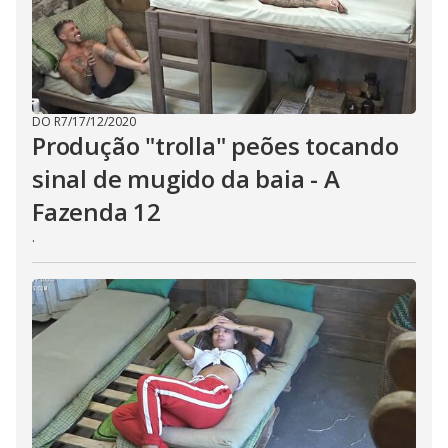
DO R7
/
17/12/2020
Produção "trolla" peões tocando
sinal de mugido da baia - A
Fazenda 12
.