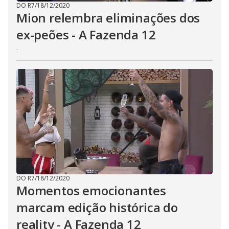
DO R7
/
18/12/2020
Mion relembra eliminações dos
ex-peões - A Fazenda 12
.
DO R7
/
18/12/2020
Momentos emocionantes
marcam edição histórica do
reality - A Fazenda 12