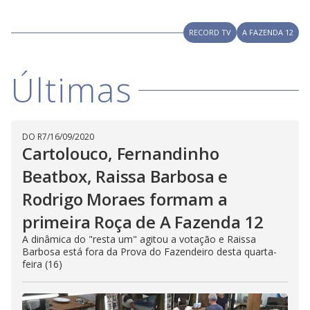
a
h
d
i
l
o
s
o
RECORD TV
A FAZENDA 12
m
w
o
g
.
d
a
Últimas
l
c
a
n
b
e
c
DO R7
/
16/09/2020
l
Cartolouco, Fernandinho
o
s
e
Beatbox, Raissa Barbosa e
d
b
Rodrigo Moraes formam a
y
p
primeira Roça de A Fazenda 12
r
e
s
A dinâmica do "resta um" agitou a votação e Raissa
s
Barbosa está fora da Prova do Fazendeiro desta quarta-
i
feira (16)
n
g
t
h
e