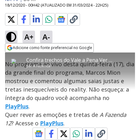
18/12/2020 - 00H42
(ATUALIZADO EM
31/03/2024 - 22H25
)
A+
A-
error_outline
Adicione como fonte preferencial no Google
OK
T
T
Opens in new window
Confira trechos do Vale a Pena Ver Direito - A Fazenda 12
h
O vídeo não está disponível ou não é
Oops! Algo deu errado
h
C
No programa ao vivo desta quinta-feira (17), dia
i
por
A Fazenda
i
suportado pelo seu browser
s
l
Por favor, recarregue a página.
da grande final do programa, Marcos Mion
i
s
Código do Erro:
MEDIA_ERR_SRC_NOT_SUPPORTED
o
s
i
mostrou e comentou algumas saias justas e
a
s
Recarregar
s
m
tretas inesquecíveis do reality. Não esqueça: a
e
o
a
d
M
m
íntegra do quadro você acompanha no
a
o
o
l
PlayPlus
.
w
d
d
i
Quer rever as emoções e tretas de
A Fazenda
a
a
n
l
d
l
12
? Acesse o
PlayPlus
.
o
w
D
w
i
.
i
n
T