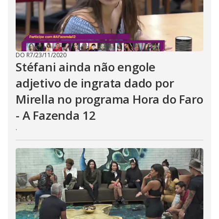
t
o
n
.
DO R7
/
23/11/2020
Stéfani ainda não engole
adjetivo de ingrata dado por
Mirella no programa Hora do Faro
- A Fazenda 12
.