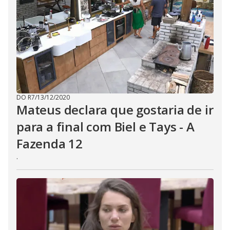
E
s
c
a
p
e
k
e
y
o
r
a
c
DO R7
/
13/12/2020
t
i
Mateus declara que gostaria de ir
v
a
para a final com Biel e Tays - A
t
i
Fazenda 12
n
g
t
.
h
e
c
l
o
s
e
b
u
t