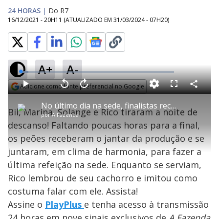
24 HORAS
|
Do R7
16/12/2021 - 20H11
(ATUALIZADO EM
31/03/2024 - 07H20
)
A+
A-
L
o
a
Adicione como fonte preferencial no Google
d
C
P
V
A
P
F
e
o
l
o
v
u
Opens in new window
d
m
a
l
a
l
:
No último dia na sede, finalistas recebem o jantar – A Fazenda 13
p
y
t
n
l
4
Bil, Marina, Solange e Rico tiraram a noite de
a
a
ç
s
.
por
A Fazenda
r
r
a
c
9
t
1
r
l
r
9
descanso! Faltando poucas horas para a final,
i
0
1
e
%
l
s
0
e
h
os peões receberam o jantar da produção e se
e
s
n
a
g
e
r
u
g
juntaram, em clima de harmonia, para fazer a
n
u
a
d
n
o
d
última refeição na sede. Enquanto se serviam,
s
o
s
Rico lembrou de seu cachorro e imitou como
y
costuma falar com ele. Assista!
Assine o
PlayPlus
e tenha acesso à transmissão
M
u
d
24 horas em nove sinais exclusivos de
A Fazenda