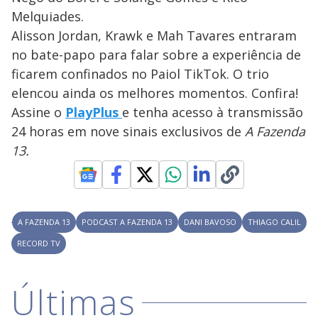
y
i
Melquiades.
n
d
Alisson Jordan, Krawk e Mah Tavares entraram
M
o
V
u
w
d
no bate-papo para falar sobre a experiência de
o
.
T
ficarem confinados no Paiol TikTok. O trio
h
i
i
elencou ainda os melhores momentos. Confira!
s
m
Assine o
PlayPlus
e tenha acesso à transmissão
o
24 horas em nove sinais exclusivos de
d
A Fazenda
d
a
13.
l
c
a
e
n
b
e
c
o
l
A FAZENDA 13
PODCAST A FAZENDA 13
DANI BAVOSO
THIAGO CALIL
o
s
RECORD TV
e
d
b
y
Últimas
p
r
e
s