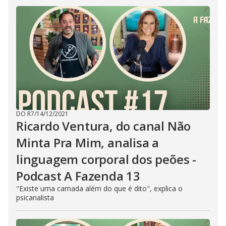
l
o
s
e
b
u
t
t
o
n
.
DO R7
/
14/12/2021
Ricardo Ventura, do canal Não
Minta Pra Mim, analisa a
linguagem corporal dos peões -
Podcast A Fazenda 13
"Existe uma camada além do que é dito", explica o
psicanalista