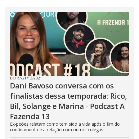
s
i
n
g
t
h
e
E
s
c
a
p
e
k
e
y
o
DO R7
/
21/12/2021
r
a
Dani Bavoso conversa com os
c
t
finalistas dessa temporada: Rico,
i
v
Bil, Solange e Marina - Podcast A
a
t
i
Fazenda 13
n
g
Ex-peões relatam como tem sido a vida após o fim do
t
confinamento e a relação com outros colegas
h
e
c